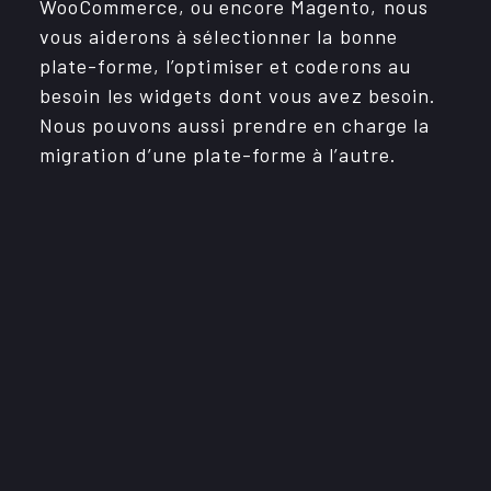
WooCom­merce, ou encore Magento, nous
Évènements
vous aide­rons à sélec­tion­ner la bonne
plate-forme, l’op­ti­mi­ser et code­rons au
Immobilier
besoin les widgets dont vous avez besoin.
Nous pouvons aussi prendre en charge la
OBNL
migra­tion d’une plate-forme à l’autre.
Services
CARRIÈRES
CONTACT