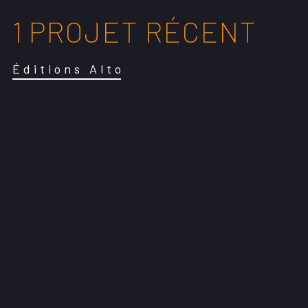
1 PROJET RÉCENT
Éditions Alto
ÉDITIONS ALTO
2023
Interface
Maintenance
Optimisation des performances
Panneau de gestion