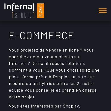
AGENCE
E-COMMERCE
SECTEURS D'ACTIVITÉ
Vous proje­tez de vendre en ligne ? Vous
Alimentation
cher­chez de nouveaux clients sur
Automobile
Inter­net ? De nombreuses solu­tions
s’offrent à vous ! Que vous choi­sis­siez une
Communautés
plate-forme prête à l’em­ploi, un site sur
mesure ou un hybride entre les 2, notre
Construction
équipe vous conseille et prend en charge
E-commerce
votre projet.
Vous êtes inté­res­sés par Shopify,
Environnement