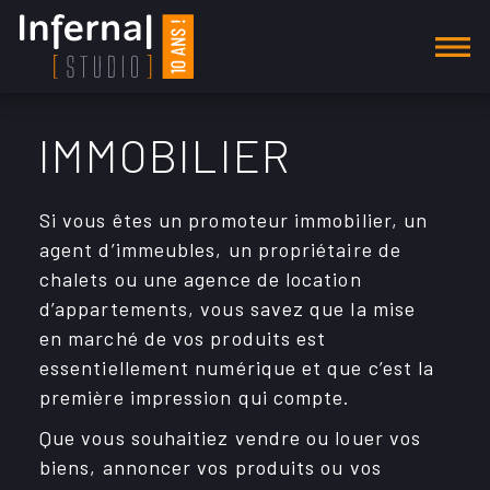
AGENCE
IMMOBILIER
SECTEURS D'ACTIVITÉ
Si vous êtes un promo­teur immo­bi­lier, un
Alimentation
agent d’im­meubles, un proprié­taire de
Automobile
chalets ou une agence de loca­tion
d’ap­par­te­ments, vous savez que la mise
Communautés
en marché de vos produits est
essen­tiel­le­ment numé­rique et que c’est la
Construction
première impres­sion qui compte.
E-commerce
Que vous souhai­tiez vendre ou louer vos
biens, annon­cer vos produits ou vos
Environnement