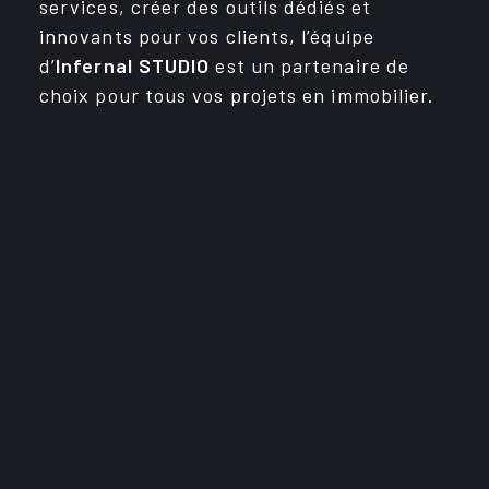
services, créer des outils dédiés et
Évènements
inno­vants pour vos clients, l’équipe
d’
Infer­nal STUDIO
est un parte­naire de
Immobilier
choix pour tous vos projets en immo­bi­lier.
OBNL
Services
CARRIÈRES
CONTACT