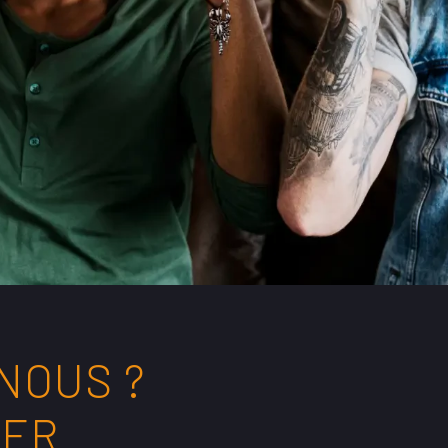
NOUS ?
TER