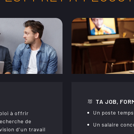
Infernal Média
Demande d'assistance
Infernal STUDIO
TA JOB, FOR
Un poste temps
 recherche de
Un salaire conc
ision d’un travail