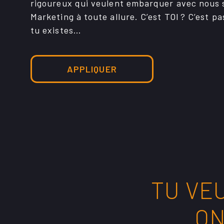
rigou­­reux qui veulent embarquer avec nous su
Marke­ting à toute allure. C’est TOI ? C’est p
tu exis­­tes…
APPLIQUER
TU VE
ON