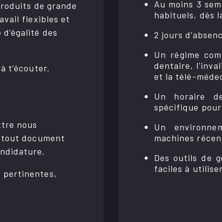
Au moins 3 sema
s produits de grande
habituels, dès 
avail flexibles et
d’éga­­lité des
2 jours d’absenc
Un régime comp
dentaire, l'inva
 t’écou­­ter.
et la télé-méde
Un horaire de
spécifique pour 
Un environne
 tout docu­­ment
machines récen
i­­da­­ture.
Des outils de 
faciles à utilise