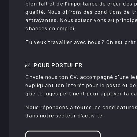
bien fait et de l’im­­por­­tance de créer de
qualité. Nous offrons des condi­­tions de tr
attrayantes. Nous sous­­cri­­vons au prin­cipe 
chances en emploi.
Tu veux travailler avec nous ? On est prêt à
POUR POSTULER
Envoie nous ton CV, accom­­pa­­gné d’une lettre nous
expliquant ton inté­­rêt pour le poste et de
que tu juges perti­nent pour appuyer ta cand
Nous répon­­dons à toutes les candi­­da­­tures perti­­nentes,
dans notre secteur d’ac­­ti­­vité.