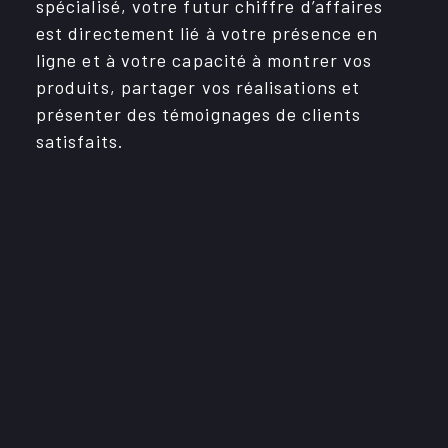
spécia­lisé, votre futur chiffre d’af­faires
Évènements
est direc­te­ment lié à votre présence en
ligne et à votre capa­cité à montrer vos
Immobilier
produits, parta­ger vos réali­sa­tions et
présen­ter des témoi­gnages de clients
OBNL
satis­faits.
Services
CARRIÈRES
CONTACT