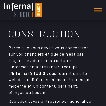
AGENCE
CONSTRUCTION
SECTEURS D'ACTIVITÉ
Parce que vous devez vous concen­trer
Alimentation
sur vos chan­tiers et que ce n’est pas
Automobile
toujours évident de struc­tu­rer
l’in­for­ma­tion à présen­ter, l’équipe
Communautés
d’
Infer­nal STUDIO
vous four­nit un site
web de qualité, clés en main. Un design
Construction
moderne et un contenu perti­nent,
E-commerce
bilingue au besoin.
Que vous soyez entre­pre­neur géné­ral ou
Environnement