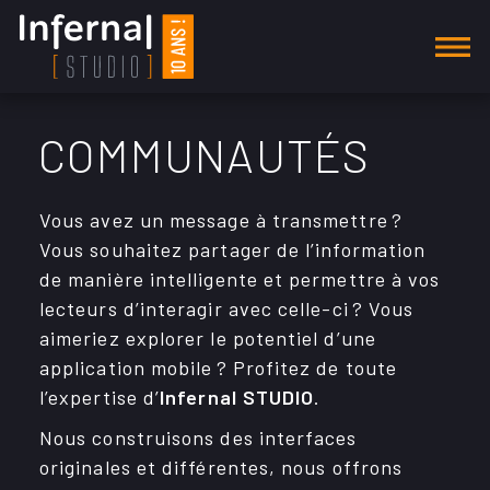
AGENCE
COMMUNAUTÉS
SECTEURS D'ACTIVITÉ
Vous avez un message à trans­mettre ?
Alimentation
Vous souhai­tez parta­ger de l’in­for­ma­tion
Automobile
de manière intel­li­gente et permettre à vos
lecteurs d’in­ter­agir avec celle-ci ? Vous
Communautés
aime­riez explo­rer le poten­tiel d’une
appli­ca­tion mobile ? Profi­tez de toute
Construction
l’ex­per­tise d’
Infer­nal STUDIO
.
E-commerce
Nous construi­sons des inter­faces
origi­nales et diffé­rentes, nous offrons
Environnement