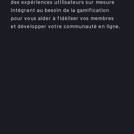
des expé­riences utili­sa­teurs sur mesure
Évènements
inté­grant au besoin de la gami­fi­ca­tion
pour vous aider à fidé­li­ser vos membres
Immobilier
et déve­lop­per votre commu­nauté en ligne.
OBNL
Services
CARRIÈRES
CONTACT